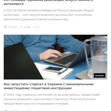
интеллекта
A AGI (Artificial General Intelligence) Искусственный общий
интеллект – это гипотетические системы ИИ, способные
выполнять широкий спектр сложных зад...
17.10.24
3 856
0
БИЗНЕС
Как запустить стартап в Украине с минимальными
инвестициями: пошаговая инструкция
В 2024 году Украина, несмотря на вызовы войны, продолжает
активно развивать экосистему стартапов. Многие бизнесы
продолжают расти и открываются новые...