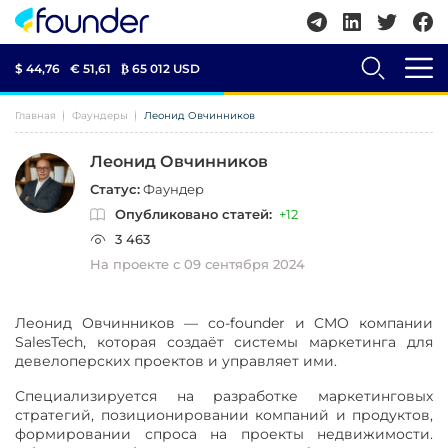
$ 44,76
€ 51,61
₿
65 012 USD
Главная
Фаундеры
Леонид Овчинников
Леонид Овчинников
Статус:
Фаундер
Опубликовано статей:
+12
3 463
На проекте с 09 сентября 2024
Леонид Овчинников — co-founder и CMO компании
SalesTech, которая создаёт системы маркетинга для
девелоперских проектов и управляет ими.
Специализируется на разработке маркетинговых
стратегий, позиционировании компаний и продуктов,
формировании спроса на проекты недвижимости.