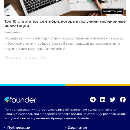
ИНВЕСТИЦИИ
Топ 10 стартапов сентября, которые получили миллионные
инвестиции
Инвестиции
Победителями сентября стали искусственный интеллект, космос
и биотехнологии, собрав более 2 миллиардов долларов в пяти
крупнейших раундах. Anthropic A...
03.10.23
4 275
1
При использовании материалов сайта обязательным условием является
наличие гиперссылки в пределах первого абзаца на страницу расположения
исходной статьи с указанием бренда издания Founder
Публикации
Диджитал