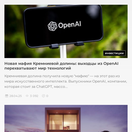
ИНВЕСТИЦИИ
Новая мафия Кремниевой долины: выходцы из OpenAI
перехватывают мир технологий
Кремниевая долина получила новую "мафию" — на этот раз из
мира искусственного интеллекта. Выпускники OpenAI, компании,
которая стоит за ChatGPT, массо...
28.04.25
3 092
0