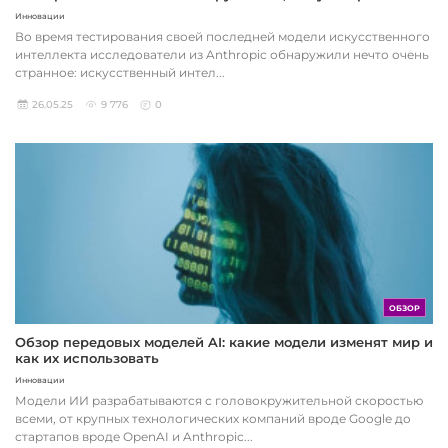
Инновации
Во время тестирования своей последней модели искусственного
интеллекта исследователи из Anthropic обнаружили нечто очень
странное: искусственный интел...
26.05.25
9 776
0
ОБЗОР
Обзор передовых моделей AI: какие модели изменят мир и
как их использовать
Инновации
Модели ИИ разрабатываются с головокружительной скоростью
всеми, от крупных технологических компаний вроде Google до
стартапов вроде OpenAI и Anthropic...