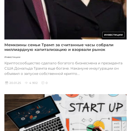
ИНВЕСТИЦИИ
Мемкоины семьи Трамп за считанные часы собрали
миллиардную капитализацию и взорвали рынок
криптовалют
Инвестиции
Криптосообщество сделало богатого бизнесмена и президента
США Дональда Трампа еще богаче. Накануне инаугурации он
объявил о запуске собственной крипто...
20.01.25
4 902
0