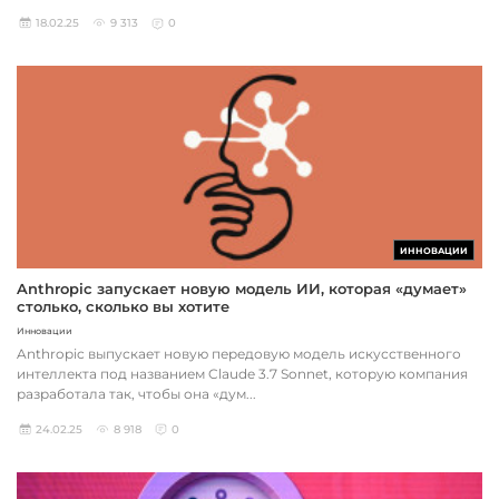
18.02.25
9 313
0
ИННОВАЦИИ
Anthropic запускает новую модель ИИ, которая «думает»
столько, сколько вы хотите
Инновации
Anthropic выпускает новую передовую модель искусственного
интеллекта под названием Claude 3.7 Sonnet, которую компания
разработала так, чтобы она «дум...
24.02.25
8 918
0