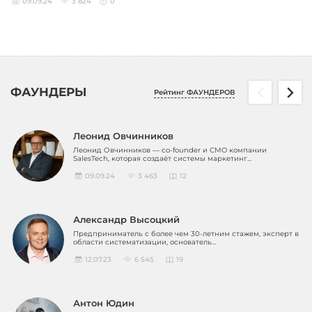
09.09.24
3 824
0
ФАУНДЕРЫ
Рейтинг ФАУНДЕРОВ
Леонид Овчинников
Леонид Овчинников — co-founder и CMO компании
SalesTech, которая создаёт системы маркетинг...
09.09.24
3 463
12
Александр Высоцкий
Предприниматель с более чем 30-летним стажем, эксперт в
области систематизации, основатель...
12.07.23
6 545
19
Антон Юдин