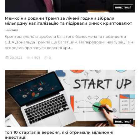
ІНВЕСТИЦІЇ
Мемкоїни родини Трамп за лічені години зібрали
мільярдну капіталізацію та підірвали ринок криптовалют
Інвестиції
Криптоспільнота зробила багатого бізнесмена та президента
США Дональда Трампа ще багатшим. Напередодні інавгурації він
оголосив про запуск власної кри...
20.01.25
4 903
0
ІНВЕСТИЦІЇ
Топ 10 стартапів вересня, які отримали мільйонні
інвестиції