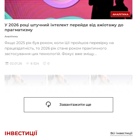
АНАЛІТИКА
У 2026 році штучний інтелект перейде від ажіотажу до
прагматизму
Аналітика
Якщо 2025 рік був роком, коли ШІ пройшов перевірку на
працездатність, то 2026 рік стане роком практичного
застосування цих технологій. Фокус вже зміщу...
02.01.26
6 524
0
Завантажити ще
ІНВЕСТИЦІЇ
Всі інвестиції