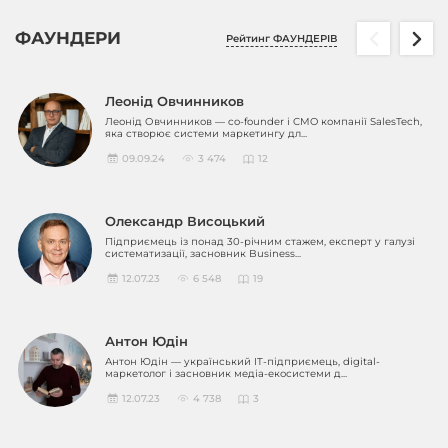
ФАУНДЕРИ
Рейтинг ФАУНДЕРІВ
Леонід Овчинников
Леонід Овчинников — co-founder і CMO компанії SalesTech,
яка створює системи маркетингу дл...
09.09.24
3 474
12
Олександр Висоцький
Підприємець із понад 30-річним стажем, експерт у галузі
систематизації, засновник Business...
12.07.23
6 548
19
Антон Юдін
Антон Юдін — український IT-підприємець, digital-
маркетолог і засновник медіа-екосистеми д...
12.07.23
4 738
3