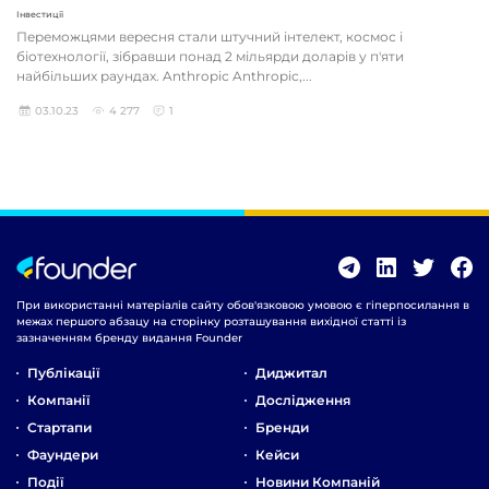
Інвестиції
Переможцями вересня стали штучний інтелект, космос і
біотехнології, зібравши понад 2 мільярди доларів у п'яти
найбільших раундах. Anthropic Anthropic,...
03.10.23
4 277
1
При використанні матеріалів сайту обов'язковою умовою є гіперпосилання в
межах першого абзацу на сторінку розташування вихідної статті із
зазначенням бренду видання Founder
Публікації
Диджитал
Компанії
Дослідження
Стартапи
Бренди
Фаундери
Кейси
Події
Новини Компаній