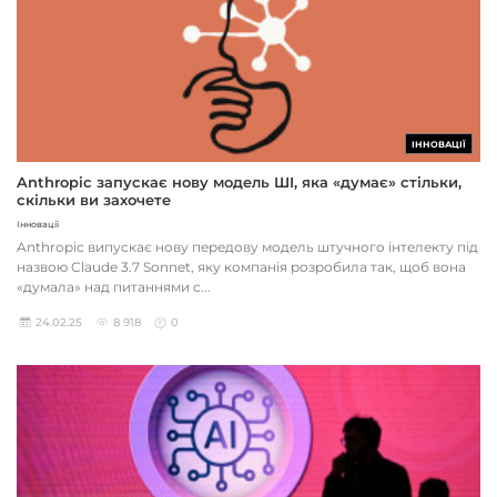
ІННОВАЦІЇ
Anthropic запускає нову модель ШІ, яка «думає» стільки,
скільки ви захочете
Інновації
Anthropic випускає нову передову модель штучного інтелекту під
назвою Claude 3.7 Sonnet, яку компанія розробила так, щоб вона
«думала» над питаннями с...
24.02.25
8 918
0