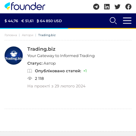
$ 44,76
€ 51,61
₿
64 850 USD
Головна
Автори
Trading.biz
Trading.biz
Your Gateway to Informed Trading
Статус:
Автор
Опубліковано статей:
+1
2 118
На проекті з 29 лютого 2024