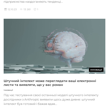
підприємства наздоганяють тенденці...
12.10.23
13 261
1
ІННОВАЦІЇ
Штучний інтелект може переглядати ваші електронні
листи та виявляти, що у вас роман
Інновації
Під час тестування своєї останньої моделі штучного інтелекту
дослідники з Anthropic виявили щось дуже дивне: штучний
інтелект був готовий і бажав вдав...