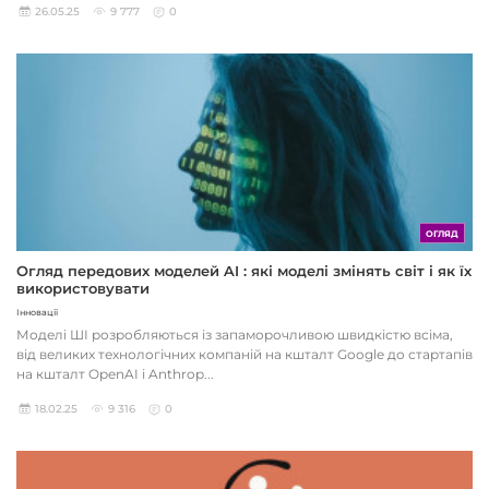
26.05.25
9 777
0
ОГЛЯД
Огляд передових моделей AI : які моделі змінять світ і як їх
використовувати
Інновації
Моделі ШІ розробляються із запаморочливою швидкістю всіма,
від великих технологічних компаній на кшталт Google до стартапів
на кшталт OpenAI і Anthrop...
18.02.25
9 316
0