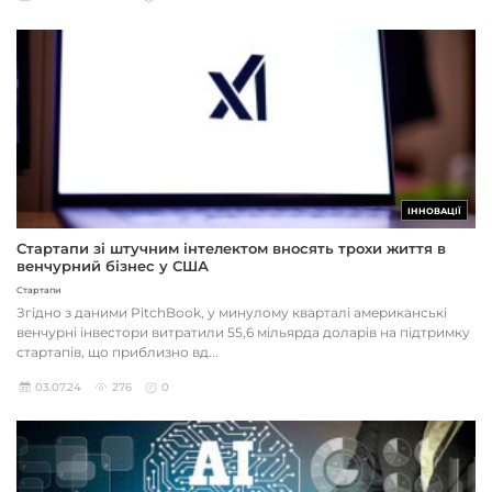
ІННОВАЦІЇ
Стартапи зі штучним інтелектом вносять трохи життя в
венчурний бізнес у США
Стартапи
Згідно з даними PitchBook, у минулому кварталі американські
венчурні інвестори витратили 55,6 мільярда доларів на підтримку
стартапів, що приблизно вд...
03.07.24
276
0