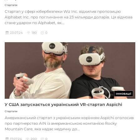
Стартапи
Стартап у сфері кібербезпеки Wiz Inc. відхилив пропозицію
Alphabet Inc. про поглинання на 23 мільярди доларів. Ця відмова
стане ударом по Alphabet, як...
23.07.24
180
0
ІННОВАЦІЇ
У США запускається український VR-стартап Aspichi
Стартапи
Американський стартап з українським корінням Aspichi оголосив
про партнерство AIN із американською компанією Rocky
Mountain Care, яка надає медичну до...
17.07.24
200
0