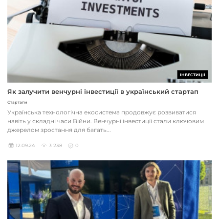
ІНВЕСТИЦІЇ
Як залучити венчурні інвестиції в український стартап
Стартапи
Українська технологічна екосистема продовжує розвиватися
навіть у складні часи Війни. Венчурні інвестиції стали ключовим
джерелом зростання для багать...
12.09.24
3 238
0