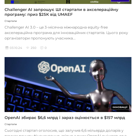
Challenger AI запрошує ШІ стартапи в акселераційну
програму: приз $25K від UMAEF
Стартапи
Challenger AI 3.0 – це 3-місячна міжнародна equity-free
акселераційна програма для інноваційних стартапів. Цього року
організатори пропонують учасника...
03.10.24
250
0
ІННОВАЦІЇ
OpenAI збирає $6,6 млрд і зараз оцінюється в $157 млрд
Стартапи
Сьогодні стартап оголосив, що залучив 6,6 мільярда доларів у
рамках раунду фінансування, згідно з яким OpenAI оцінюється в