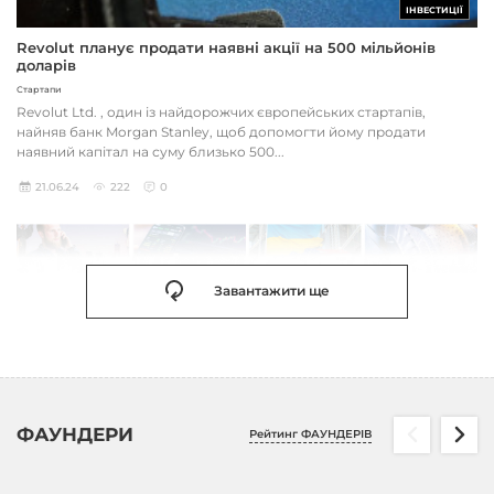
ІНВЕСТИЦІЇ
Revolut планує продати наявні акції на 500 мільйонів
доларів
Стартапи
Revolut Ltd. , один із найдорожчих європейських стартапів,
найняв банк Morgan Stanley, щоб допомогти йому продати
наявний капітал на суму близько 500...
21.06.24
222
0
Завантажити ще
ФАУНДЕРИ
Рейтинг ФАУНДЕРІВ