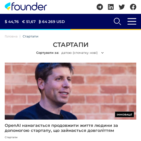
$ 44,76
€ 51,67
₿
64 269 USD
Головна
Стартапи
СТАРТАПИ
Сортувати за:
датою (спочатку нові)
ІННОВАЦІЇ
OpenAI намагається продовжити життя людини за
допомогою стартапу, що займається довголіттям
Стартапи