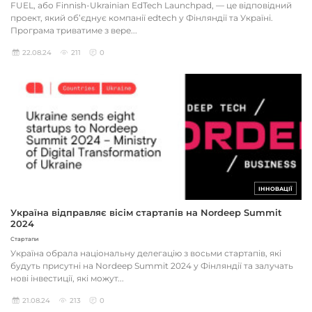
FUEL, або Finnish-Ukrainian EdTech Launchpad, — це відповідний
проект, який об’єднує компанії edtech у Фінляндії та Україні.
Програма триватиме з вере...
22.08.24
211
0
ІННОВАЦІЇ
Україна відправляє вісім стартапів на Nordeep Summit
2024
Стартапи
Україна обрала національну делегацію з восьми стартапів, які
будуть присутні на Nordeep Summit 2024 у Фінляндії та залучать
нові інвестиції, які можут...
21.08.24
213
0