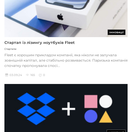
ІННОВАЦІЇ
Стартап із лізингу ноутбуків Fleet
Стартапи
Fleet є хорошим прикладом компанії, яка ніколи не залучала
зовнішній капітал, але стабільно розвивається. Паризька компанія
спочатку пропонувала спосі...
03.09.24
165
0