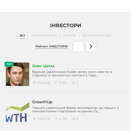
ІНВЕСТОРИ
ВСІ
АКСЕЛЕРАТОРИ
АНГЕЛИ
ВЕНЧУРНІ ФОНДИ
Рейтинг ІНВЕСТОРІВ
ТОП
Олег Шпах
Відомий український бізнес-ангел, який інвестує в
стартапи та технологічні компанії в Укра...
Україна
3 523
0
GrowthUp
Перший український бізнес-акселератор, що працює з
технологічними стартапами на ранніх ста...
Україна
4 292
0