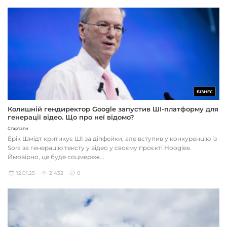
БІЗНЕС
Колишній гендиректор Google запустив ШІ-платформу для
генерації відео. Що про неї відомо?
Стартапи
Ерік Шмідт критикує ШІ за діпфейки, але вступив у конкуренцію із
Sora за генерацію тексту у відео у своєму проєкті Hooglee.
Ймовірно, це буде соцмереж...
12.01.25
2 432
0