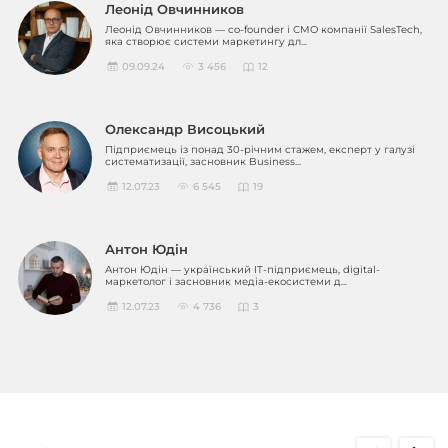
Леонід Овчинников
Леонід Овчинников — co-founder і CMO компанії SalesTech,
яка створює системи маркетингу дл...
09.09.24
3 456
12
Олександр Висоцький
Підприємець із понад 30-річним стажем, експерт у галузі
систематизації, засновник Business...
12.07.23
6 545
19
Антон Юдін
Антон Юдін — український IT-підприємець, digital-
маркетолог і засновник медіа-екосистеми д...
12.07.23
4 736
3