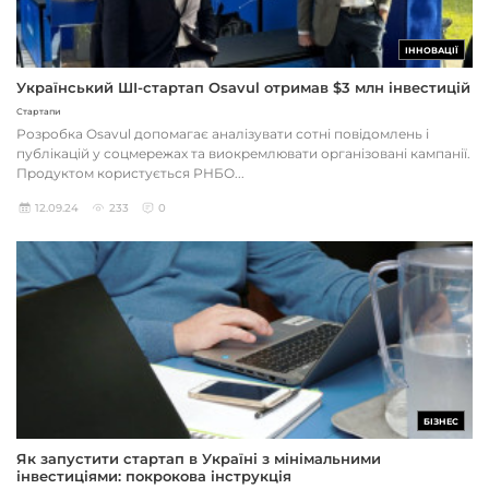
ІННОВАЦІЇ
Український ШІ-стартап Osavul отримав $3 млн інвестицій
Стартапи
Розробка Osavul допомагає аналізувати сотні повідомлень і
публікацій у соцмережах та виокремлювати організовані кампанії.
Продуктом користується РНБО...
12.09.24
233
0
БІЗНЕС
Як запустити стартап в Україні з мінімальними
інвестиціями: покрокова інструкція