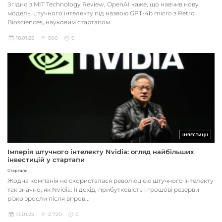
Згідно з MIT Technology Review, OpenAI каже, що навчив нову
модель штучного інтелекту під назвою GPT-4b micro з Retro
Biosciences, науковим стартапом...
18.01.25
500
0
ІНВЕСТИЦІЇ
Імперія штучного інтелекту Nvidia: огляд найбільших
інвестицій у стартапи
Стартапи
Жодна компанія не скористалася революцією штучного інтелекту
так значно, як Nvidia. Її дохід, прибутковість і грошові резерви
різко зросли після впров...
13.01.25
2 720
0