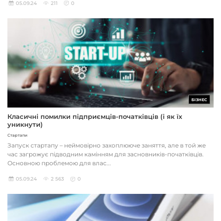
05.09.24
211
0
БІЗНЕС
Класичні помилки підприємців-початківців (і як їх
уникнути)
Стартапи
Запуск стартапу – неймовірно захоплююче заняття, але в той же
час загрожує підводним камінням для засновників-початківців.
Основною проблемою для влас...
05.09.24
2 563
0