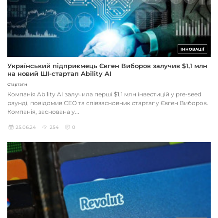
ІННОВАЦІЇ
Український підприємець Євген Виборов залучив $1,1 млн
на новий ШІ-стартап Ability AI
Стартапи
Компанія Ability AI залучила перші $1,1 млн інвестицій у pre-seed
раунді, повідомив CEO та співзасновник стартапу Євген Виборов.
Компанія, заснована у...
25.06.24
254
0