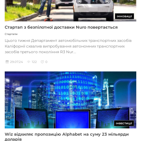
ІННОВАЦІЇ
Стартап з безпілотної доставки Nuro повертається
Стартапи
Цього тижня Департамент автомобільних транспортних засобів
Каліфорнії схвалив випробування автономних транспортних
засобів третього покоління R3 Nur...
29.07.24
122
0
ІНВЕСТИЦІЇ
Wiz відхиляє пропозицію Alphabet на суму 23 мільярди
доларів