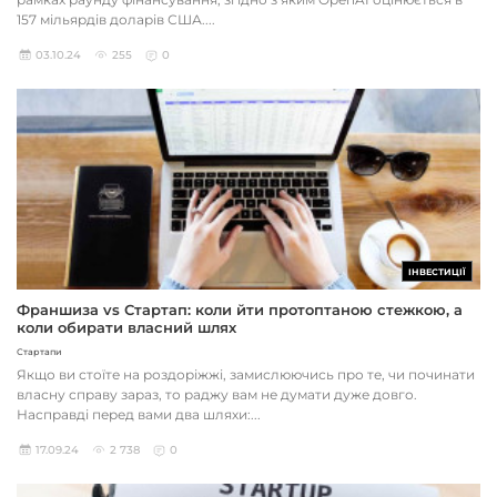
157 мільярдів доларів США....
03.10.24
255
0
ІНВЕСТИЦІЇ
Франшиза vs Стартап: коли йти протоптаною стежкою, а
коли обирати власний шлях
Стартапи
Якщо ви стоїте на роздоріжжі, замислюючись про те, чи починати
власну справу зараз, то раджу вам не думати дуже довго.
Насправді перед вами два шляхи:...
17.09.24
2 738
0