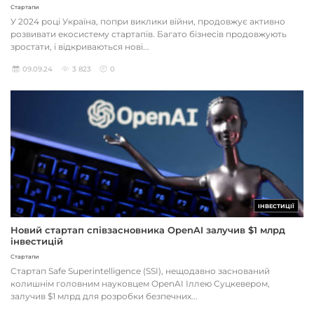
Стартапи
У 2024 році Україна, попри виклики війни, продовжує активно
розвивати екосистему стартапів. Багато бізнесів продовжують
зростати, і відкриваються нові...
09.09.24
3 823
0
ІНВЕСТИЦІЇ
Новий стартап співзасновника OpenAI залучив $1 млрд
інвестицій
Стартапи
Стартап Safe Superintelligence (SSI), нещодавно заснований
колишнім головним науковцем OpenAI Іллею Суцкевером,
залучив $1 млрд для розробки безпечних...