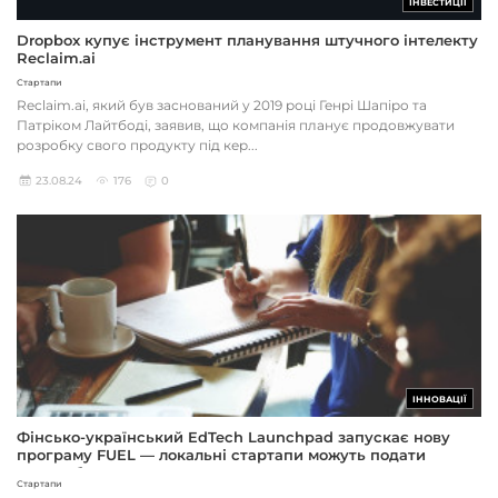
ІНВЕСТИЦІЇ
Dropbox купує інструмент планування штучного інтелекту
Reclaim.ai
Стартапи
Reclaim.ai, який був заснований у 2019 році Генрі Шапіро та
Патріком Лайтбоді, заявив, що компанія планує продовжувати
розробку свого продукту під кер...
23.08.24
176
0
ІННОВАЦІЇ
Фінсько-український EdTech Launchpad запускає нову
програму FUEL — локальні стартапи можуть подати
заявку безкоштовно
Стартапи