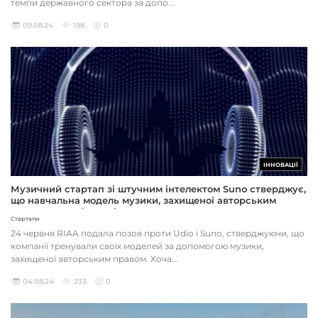
темпи державного сектора за допо...
09.08.24
198
0
ІННОВАЦІЇ
Музичний стартап зі штучним інтелектом Suno стверджує,
що навчальна модель музики, захищеної авторським
правом, є «добросовісним використанням»
Стартапи
24 червня RIAA подала позов проти Udio і Suno, стверджуючи, що
компанії тренували своїх моделей за допомогою музики,
захищеної авторським правом. Хоча...
04.08.24
233
0