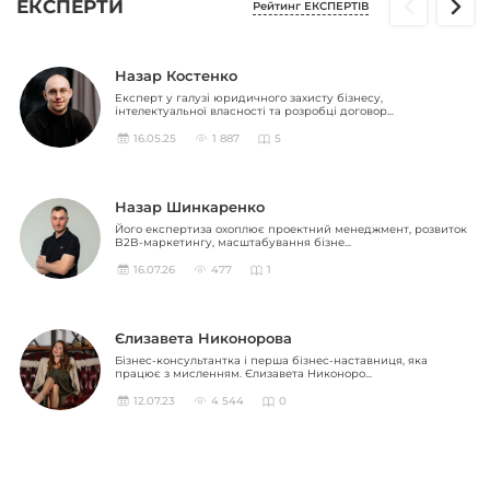
ЕКСПЕРТИ
Рейтинг ЕКСПЕРТІВ
Назар Костенко
Експерт у галузі юридичного захисту бізнесу,
інтелектуальної власності та розробці договор...
16.05.25
1 887
5
Назар Шинкаренко
Його експертиза охоплює проектний менеджмент, розвиток
B2B-маркетингу, масштабування бізне...
16.07.26
477
1
Єлизавета Никонорова
Бізнес-консультантка і перша бізнес-наставниця, яка
працює з мисленням. Єлизавета Никоноро...
12.07.23
4 544
0