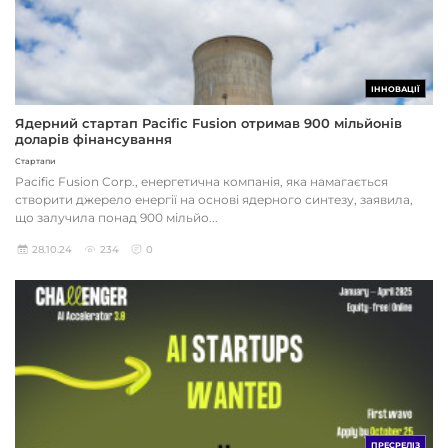
ІННОВАЦІЇ
Ядерний стартап Pacific Fusion отримав 900 мільйонів
доларів фінансування
Стартапи
Pacific Fusion Corp., енергетична компанія, яка намагається
створити джерело енергії на основі ядерного синтезу, заявила,
що залучила понад 900 мільйо...
28.10.24
234
0
ПРЕСРЕЛІЗ