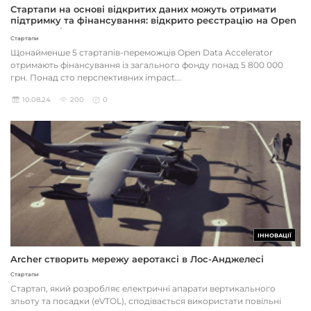
Стартапи на основі відкритих даних можуть отримати
підтримку та фінансування: відкрито реєстрацію на Open
Data Accelerator
Стартапи
Щонайменше 5 стартапів-переможців Open Data Accelerator
отримають фінансування із загального фонду понад 5 800 000
грн. Понад сто перспективних impact...
10.08.24
200
0
ІННОВАЦІЇ
Archer створить мережу аеротаксі в Лос-Анджелесі
Стартапи
Стартап, який розробляє електричні апарати вертикального
зльоту та посадки (eVTOL), сподівається використати повільні