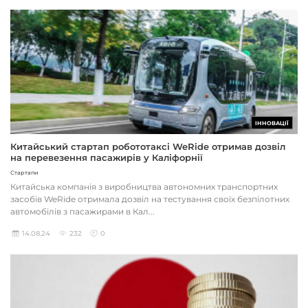
ІННОВАЦІЇ
Китайський стартап робототаксі WeRide отримав дозвіл
на перевезення пасажирів у Каліфорнії
Стартапи
Китайська компанія з виробництва автономних транспортних
засобів WeRide отримала дозвіл на тестування своїх безпілотних
автомобілів з пасажирами в Кал...
14.08.24
232
0