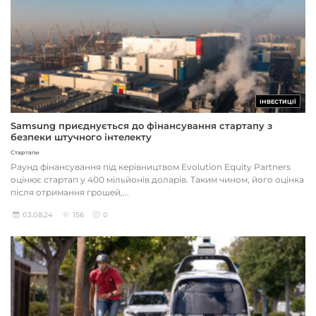
ІНВЕСТИЦІЇ
Samsung приєднується до фінансування стартапу з
безпеки штучного інтелекту
Стартапи
Раунд фінансування під керівництвом Evolution Equity Partners
оцінює стартап у 400 мільйонів доларів. Таким чином, його оцінка
після отримання грошей,...
03.08.24
156
0