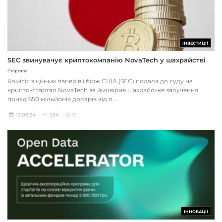
ІНВЕСТИЦІЇ
SEC звинувачує криптокомпанію NovaTech у шахрайстві
Стартапи
Комісія з цінних паперів і бірж США (SEC) подала до суду на
крипто-стартап NovaTech за ймовірне шахрайське залучення
понад 650 мільйонів доларів від п...
13.08.24
254
0
ІННОВАЦІЇ