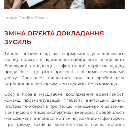
Image Credits: Pexels
ЗМІНА ОБ'ЄКТА ДОКЛАДАННЯ
ЗУСИЛЬ
Типова помилка під час формування управлінського
складу полягає у підвищенні найкращого спеціаліста.
Блискучий продавець і ефективний керівник відділу
продажів — це різні професії з різними метриками
успіху. Спеціаліст пишається тим, що зробив сам.
Керівник пишається тим, чого досягла його команда.
Google провів масштабне дослідження ефективності
команд, проаналізувавши гігабайти внутрішніх даних.
Гіпотеза технократів про те, що менеджери є зайвими,
а значущою є лише експертиза інженерів, провалилася:
менеджмент виявився критично важливим фактором.
При цьому технічна компетентність посіла останнє