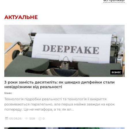
Всі публікації
АКТУАЛЬНЕ
БІЗНЕС
3 роки замість десятиліть: як швидко дипфейки стали
невідрізними від реальності
Бізнес
Технологія підробки реальності та технологія її викриття
розвиваються паралельно, але перша майже завжди на крок
попереду. Це не метафора, а те, як вл...
05.08.26
508
0