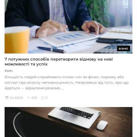
БІЗНЕС
7 потужних способів перетворити відмову на нові
можливості та успіх
Бізнес
Більшість людей сприймають слово «ні» як фінал, поразку або
сигнал про власну неповноцінність. Незалежно від того, про що
йдеться — відхилене резюме,...
04.08.26
620
0