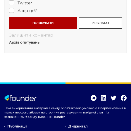
Twitter
А що це?
ГОЛОСУВАТИ
РЕЗУЛЬТАТ
Залишити коментар
Архів опитувань
При використанні матеріалів сайту обов'язковою умовою є гіперпосилання в
межах першого абзацу на сторінку розташування вихідної статті із
зазначенням бренду видання Founder
Публікації
Диджитал