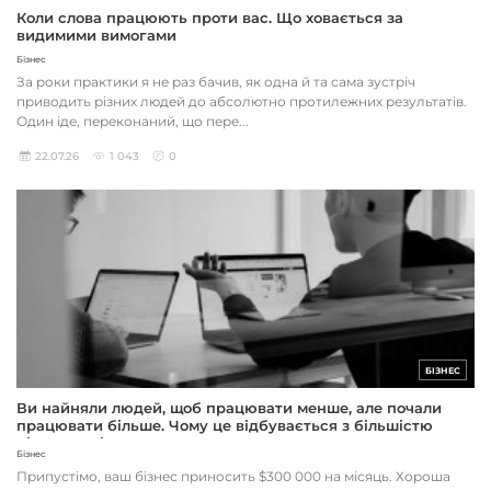
Коли слова працюють проти вас. Що ховається за
видимими вимогами
Бізнес
За роки практики я не раз бачив, як одна й та сама зустріч
приводить різних людей до абсолютно протилежних результатів.
Один іде, переконаний, що пере...
22.07.26
1 043
0
БІЗНЕС
Ви найняли людей, щоб працювати менше, але почали
працювати більше. Чому це відбувається з більшістю
підприємців
Бізнес
Припустімо, ваш бізнес приносить $300 000 на місяць. Хороша