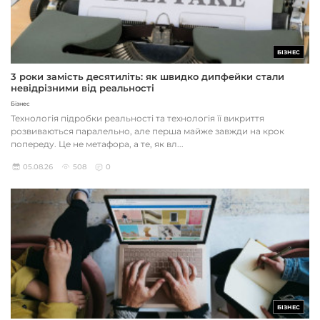
БІЗНЕС
3 роки замість десятиліть: як швидко дипфейки стали
невідрізними від реальності
Бізнес
Технологія підробки реальності та технологія її викриття
розвиваються паралельно, але перша майже завжди на крок
попереду. Це не метафора, а те, як вл...
05.08.26
508
0
БІЗНЕС