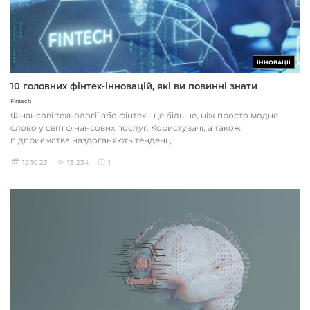
ІННОВАЦІЇ
10 головних фінтех-інновацій, які ви повинні знати
Fintech
Фінансові технології або фінтех - це більше, ніж просто модне
слово у світі фінансових послуг. Користувачі, а також
підприємства наздоганяють тенденці...
12.10.23
13 234
1