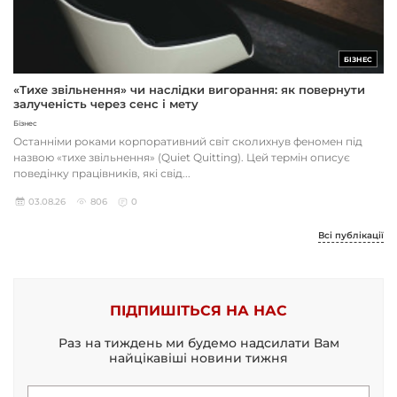
БІЗНЕС
«Тихе звільнення» чи наслідки вигорання: як повернути
залученість через сенс і мету
Бізнес
Останніми роками корпоративний світ сколихнув феномен під
назвою «тихе звільнення» (Quiet Quitting). Цей термін описує
поведінку працівників, які свід...
03.08.26
806
0
Всі публікації
ПІДПИШІТЬСЯ НА НАС
Раз на тиждень ми будемо надсилати Вам
найцікавіші новини тижня