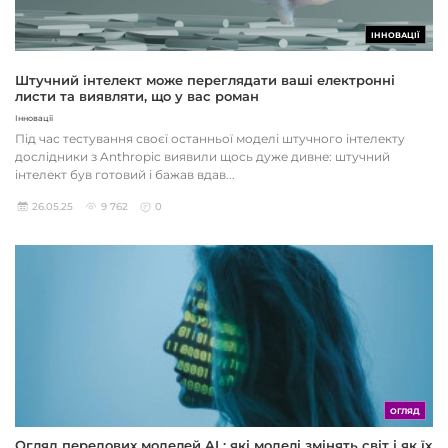
ІННОВАЦІЇ
Штучний інтелект може переглядати ваші електронні
листи та виявляти, що у вас роман
Інновації
Під час тестування своєї останньої моделі штучного інтелекту
дослідники з Anthropic виявили щось дуже дивне: штучний
інтелект був готовий і бажав вдав...
26.05.25
9 762
0
ОГЛЯД
Огляд передових моделей AI : які моделі змінять світ і як їх