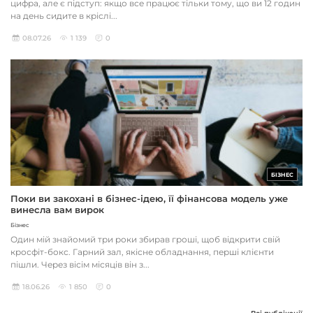
цифра, але є підступ: якщо все працює тільки тому, що ви 12 годин
на день сидите в кріслі...
08.07.26
1 139
0
БІЗНЕС
Поки ви закохані в бізнес-ідею, її фінансова модель уже
винесла вам вирок
Бізнес
Один мій знайомий три роки збирав гроші, щоб відкрити свій
кросфіт-бокс. Гарний зал, якісне обладнання, перші клієнти
пішли. Через вісім місяців він з...
18.06.26
1 850
0