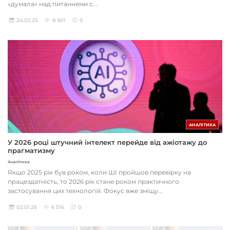
«думала» над питаннями с...
24.02.25
8 901
0
АНАЛІТИКА
У 2026 році штучний інтелект перейде від ажіотажу до
прагматизму
Аналітика
Якщо 2025 рік був роком, коли ШІ пройшов перевірку на
працездатність, то 2026 рік стане роком практичного
застосування цих технологій. Фокус вже зміщу...
02.01.26
6 516
0