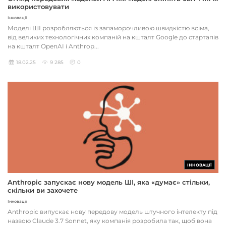
використовувати
Інновації
Моделі ШІ розробляються із запаморочливою швидкістю всіма,
від великих технологічних компаній на кшталт Google до стартапів
на кшталт OpenAI і Anthrop...
18.02.25
9 285
0
ІННОВАЦІЇ
Anthropic запускає нову модель ШІ, яка «думає» стільки,
скільки ви захочете
Інновації
Anthropic випускає нову передову модель штучного інтелекту під
назвою Claude 3.7 Sonnet, яку компанія розробила так, щоб вона