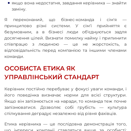
якщо вона недостатня, завдання керівника — знайти
заміну.
Я переконаний, що бізнес-команда і сім'я —
принципово різні системи. У сім'ї прийняття є
безумовним, а в бізнесі люди об'єднуються задля
досягнення цілей. Визнати помилку найму і припинити
співпрацю з людиною — це не жорстокість, а
відповідальність перед компанією та іншими членами
команди.
ОСОБИСТА ЕТИКА ЯК
УПРАВЛІНСЬКИЙ СТАНДАРТ
Керівник постійно перебуває у фокусі уваги команди, і
його поведінка визначає норми для всієї структури.
Якщо він запізнюється на наради, то команда теж почне
запізнюватися. Дозволяє собі грубість — культура
спілкування деградує незалежно від рівня фахівців.
Етика керівника — це послідовна демонстрація того,
що інтереси компанії ставляться вище за особисті: