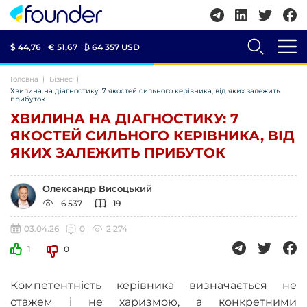
$ 44,76
€ 51,67
₿
64 357 USD
Головна
Бізнес
Хвилина на діагностику: 7 якостей сильного керівника, від яких залежить
прибуток
ХВИЛИНА НА ДІАГНОСТИКУ: 7
ЯКОСТЕЙ СИЛЬНОГО КЕРІВНИКА, ВІД
ЯКИХ ЗАЛЕЖИТЬ ПРИБУТОК
Олександр Висоцький
6 537
19
03.04.26
0
2 274
1
0
Компетентність керівника визначається не
стажем і не харизмою, а конкретними