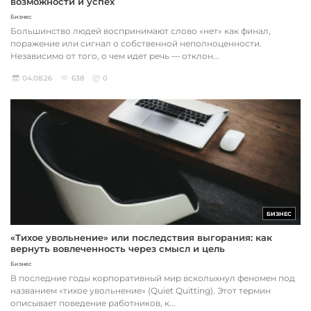
возможности и успех
Бизнес
Большинство людей воспринимают слово «нет» как финал,
поражение или сигнал о собственной неполноценности.
Независимо от того, о чем идет речь — отклон...
04.08.26
638
0
БИЗНЕС
«Тихое увольнение» или последствия выгорания: как
вернуть вовлеченность через смысл и цель
Бизнес
В последние годы корпоративный мир всколыхнул феномен под
названием «тихое увольнение» (Quiet Quitting). Этот термин
описывает поведение работников, к...