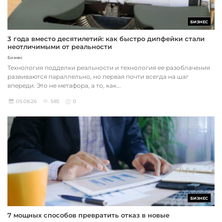
БИЗНЕС
3 года вместо десятилетий: как быстро дипфейки стали
неотличимыми от реальности
Бизнес
Технология подделки реальности и технология ее разоблачения
развиваются параллельно, но первая почти всегда на шаг
впереди. Это не метафора, а то, как...
05.08.26
585
0
БИЗНЕС
7 мощных способов превратить отказ в новые