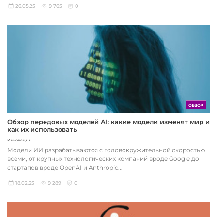
26.05.25
9 765
0
ОБЗОР
Обзор передовых моделей AI: какие модели изменят мир и
как их использовать
Инновации
Модели ИИ разрабатываются с головокружительной скоростью
всеми, от крупных технологических компаний вроде Google до
стартапов вроде OpenAI и Anthropic...
18.02.25
9 289
0