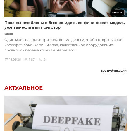
БИЗНЕС
Пока вы влюблены в бизнес-идею, ее финансовая модель
уже вынесла вам приговор
Бизнес
Один мой знакомый три года копил деньги, чтобы открыть свой
кроссфит-бокс. Хороший зал, качественное оборудование,
появились первые клиенты. Через вос...
18.06.26
1 871
0
Все публикации
АКТУАЛЬНОЕ