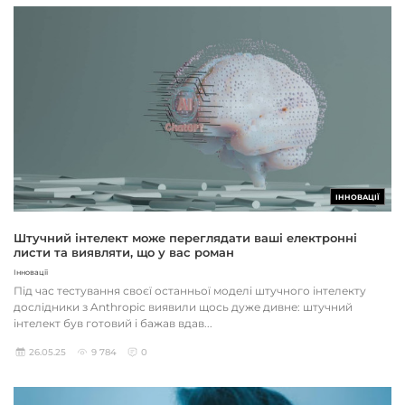
ІННОВАЦІЇ
Штучний інтелект може переглядати ваші електронні
листи та виявляти, що у вас роман
Інновації
Під час тестування своєї останньої моделі штучного інтелекту
дослідники з Anthropic виявили щось дуже дивне: штучний
інтелект був готовий і бажав вдав...
26.05.25
9 784
0