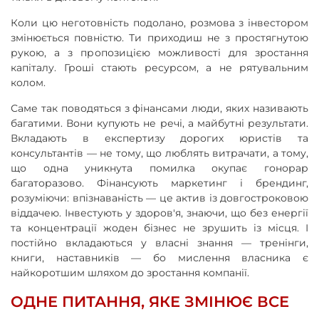
Коли цю неготовність подолано, розмова з інвестором
змінюється повністю. Ти приходиш не з простягнутою
рукою, а з пропозицією можливості для зростання
капіталу. Гроші стають ресурсом, а не рятувальним
колом.
Саме так поводяться з фінансами люди, яких називають
багатими. Вони купують не речі, а майбутні результати.
Вкладають в експертизу дорогих юристів та
консультантів — не тому, що люблять витрачати, а тому,
що одна уникнута помилка окупає гонорар
багаторазово. Фінансують маркетинг і брендинг,
розуміючи: впізнаваність — це актив із довгостроковою
віддачею. Інвестують у здоров'я, знаючи, що без енергії
та концентрації жоден бізнес не зрушить із місця. І
постійно вкладаються у власні знання — тренінги,
книги, наставників — бо мислення власника є
найкоротшим шляхом до зростання компанії.
ОДНЕ ПИТАННЯ, ЯКЕ ЗМІНЮЄ ВСЕ