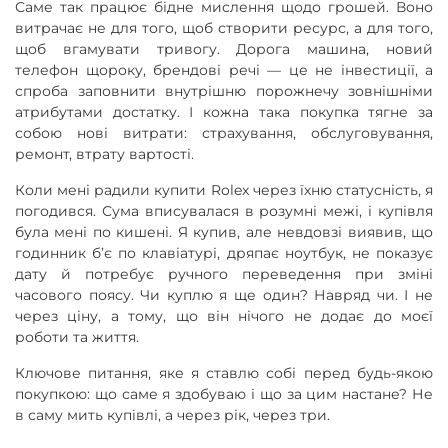
Саме так працює бідне мислення щодо грошей. Воно
витрачає не для того, щоб створити ресурс, а для того,
щоб вгамувати тривогу. Дорога машина, новий
телефон щороку, брендові речі — це не інвестиції, а
спроба заповнити внутрішню порожнечу зовнішніми
атрибутами достатку. І кожна така покупка тягне за
собою нові витрати: страхування, обслуговування,
ремонт, втрату вартості.
Коли мені радили купити Rolex через їхню статусність, я
погодився. Сума вписувалася в розумні межі, і купівля
була мені по кишені. Я купив, але невдовзі виявив, що
годинник б’є по клавіатурі, дряпає ноутбук, не показує
дату й потребує ручного переведення при зміні
часового поясу. Чи куплю я ще один? Навряд чи. І не
через ціну, а тому, що він нічого не додає до моєї
роботи та життя.
Ключове питання, яке я ставлю собі перед будь-якою
покупкою: що саме я здобуваю і що за цим настане? Не
в саму мить купівлі, а через рік, через три.