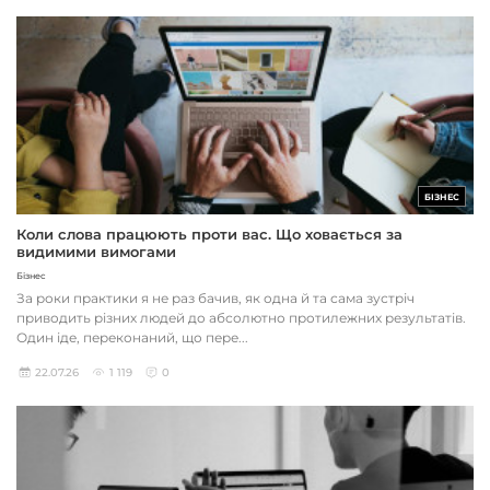
БІЗНЕС
Коли слова працюють проти вас. Що ховається за
видимими вимогами
Бізнес
За роки практики я не раз бачив, як одна й та сама зустріч
приводить різних людей до абсолютно протилежних результатів.
Один іде, переконаний, що пере...
22.07.26
1 119
0