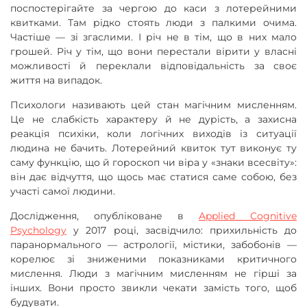
поспостерігайте за чергою до каси з лотерейними
квитками. Там рідко стоять люди з палкими очима.
Частіше — зі згаслими. І річ не в тім, що в них мало
грошей. Річ у тім, що вони перестали вірити у власні
можливості й переклали відповідальність за своє
життя на випадок.
Психологи називають цей стан магічним мисленням.
Це не слабкість характеру й не дурість, а захисна
реакція психіки, коли логічних виходів із ситуації
людина не бачить. Лотерейний квиток тут виконує ту
саму функцію, що й гороскоп чи віра у «знаки всесвіту»:
він дає відчуття, що щось має статися саме собою, без
участі самої людини.
Дослідження, опубліковане в
Applied Cognitive
Psychology
у 2017 році, засвідчило: прихильність до
паранормального — астрології, містики, забобонів —
корелює зі зниженими показниками критичного
мислення. Люди з магічним мисленням не гірші за
інших. Вони просто звикли чекати замість того, щоб
будувати.