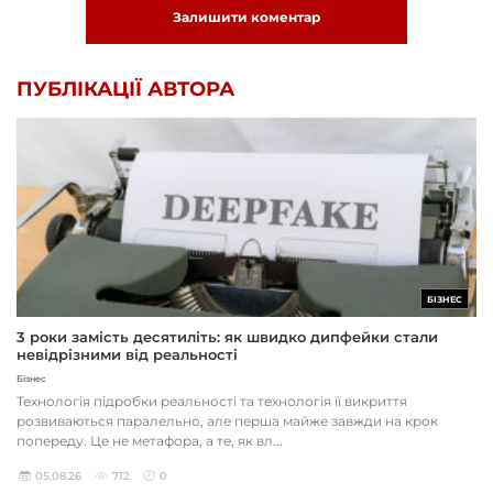
Залишити коментар
ПУБЛІКАЦІЇ АВТОРА
БІЗНЕС
3 роки замість десятиліть: як швидко дипфейки стали
невідрізними від реальності
Бізнес
Технологія підробки реальності та технологія її викриття
розвиваються паралельно, але перша майже завжди на крок
попереду. Це не метафора, а те, як вл...
05.08.26
712
0