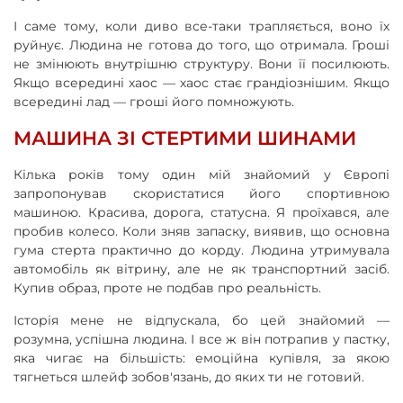
І саме тому, коли диво все-таки трапляється, воно їх
руйнує. Людина не готова до того, що отримала. Гроші
не змінюють внутрішню структуру. Вони її посилюють.
Якщо всередині хаос — хаос стає грандіознішим. Якщо
всередині лад — гроші його помножують.
МАШИНА ЗІ СТЕРТИМИ ШИНАМИ
Кілька років тому один мій знайомий у Європі
запропонував скористатися його спортивною
машиною. Красива, дорога, статусна. Я проїхався, але
пробив колесо. Коли зняв запаску, виявив, що основна
гума стерта практично до корду. Людина утримувала
автомобіль як вітрину, але не як транспортний засіб.
Купив образ, проте не подбав про реальність.
Історія мене не відпускала, бо цей знайомий —
розумна, успішна людина. І все ж він потрапив у пастку,
яка чигає на більшість: емоційна купівля, за якою
тягнеться шлейф зобов'язань, до яких ти не готовий.