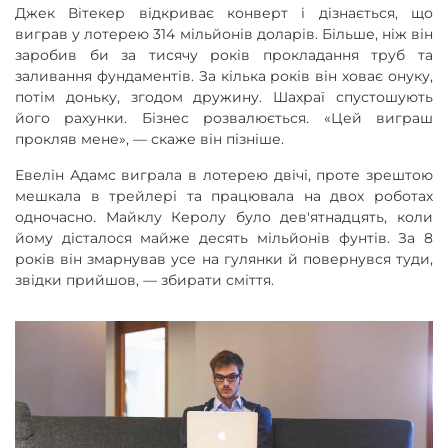
Джек Вітекер відкриває конверт і дізнається, що
виграв у лотерею 314 мільйонів доларів. Більше, ніж він
заробив би за тисячу років прокладання труб та
заливання фундаментів. За кілька років він ховає онуку,
потім доньку, згодом дружину. Шахраї спустошують
його рахунки. Бізнес розвалюється. «Цей виграш
прокляв мене», — скаже він пізніше.
Евелін Адамс виграла в лотерею двічі, проте зрештою
мешкала в трейлері та працювала на двох роботах
одночасно. Майклу Керолу було дев'ятнадцять, коли
йому дісталося майже десять мільйонів фунтів. За 8
років він змарнував усе на гулянки й повернувся туди,
звідки прийшов, — збирати сміття.