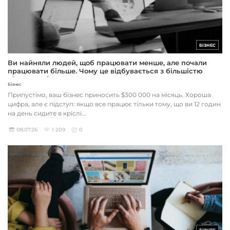
БІЗНЕС
Ви найняли людей, щоб працювати менше, але почали
працювати більше. Чому це відбувається з більшістю
підприємців
Бізнес
Припустімо, ваш бізнес приносить $300 000 на місяць. Хороша
цифра, але є підступ: якщо все працює тільки тому, що ви 12 годин
на день сидите в кріслі...
08.07.26
1 209
0