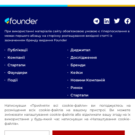
При використанні матеріалів сайту обов'язковою умовою є гіперпосилання в
межах першого абзацу на сторінку розташування вихідної статті із
зазначенням бренду видання Founder
Публікації
Диджитал
Компанії
Дослідження
Стартапи
Бренди
Фаундери
Кейси
Події
Новини Компаній
Ринок
Стартапи
Натиснувши «Прийняти всі cookie-файли» ви погоджуєтесь на
Про Компанію
розміщення всіх cookie-файлів на вашому пристрої. Ви можете
змінювати налаштування cookie-файлів або відкликати вашу згоду на їх
Реклама
використання у будь-який час натиснувши на «Налаштування cookie-
Контакти
файлів».