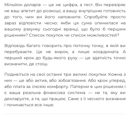
Мільйон доларів — це не цифра, а тест. Він перевіряє
не ваш апетит до розкоші, а вашу внутрішню готовність
до того, чим ви його наповните. Спробуйте просто
зараз відповісти чесно: якби ця сума опинилася на
вашому рахунку сьогодні вранці, що було б першим
рішенням? Список покупок чи список можливостей?
Відповідь багато говорить про поточну точку, в якій ви
перебуваєте. Це не вирок, а лише координата. А
перший крок до будь-якого руху — це здатність точно
визначити, де стоїш.
Подивіться на свої останні три великі покупки. Кожна з
них — це або актив, або зобов'язання. Або крок уперед,
або плата за ілюзію комфорту. Патерни в цих рішеннях і
є ваша реальна фінансова система — не та, яку ви
декларуєте, а та, що працює. Саме з її чесного визнання
і починається все інше.