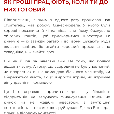
ЯК ГРОШІ ПРАЦЮЮТЬ, КОЛИ ТИ ДО
НИХ ГОТОВИЙ
Підприємець, із яким я одного разу працював над
стратегією, мав робочу бізнес-модель. У нього були
хороші показники й чітка ніша, але йому бракувало
обігових коштів, щоб прискоритися. Інвестори на
ринку є — їх завжди багато, і всі вони шукають, куди
вкласти капітал, бо знайти хороший проєкт значно
складніше, ніж знайти гроші.
Він не йшов за інвестиціями. Не тому, що боявся
віддати частку. А тому, що всередині не був упевнений,
чи впорається він із командою більшого масштабу, чи
збережеться якість, якщо вирости втричі, чи втримає
він управління командою.
Це і є справжня причина, через яку більшість
підприємців не залучають фінансування. Винен не
ринок чи не жадібні інвестори, а внутрішня
неготовність — те саме, що зруйнувало Джека Вітекера,
тільки в діловому контексті.