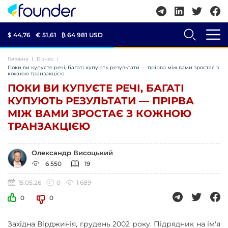
$ 44,76
€ 51,61
₿
64 981 USD
Головна
Бізнес
Поки ви купуєте речі, багаті купують результати — прірва між вами зростає з
кожною транзакцією
ПОКИ ВИ КУПУЄТЕ РЕЧІ, БАГАТІ
КУПУЮТЬ РЕЗУЛЬТАТИ — ПРІРВА
МІЖ ВАМИ ЗРОСТАЄ З КОЖНОЮ
ТРАНЗАКЦІЄЮ
Олександр Висоцький
6 550
19
15.05.26
0
1 689
0
0
Західна Вірджинія, грудень 2002 року. Підрядник на ім'я