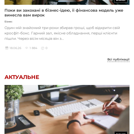
БІЗНЕС
Поки ви закохані в бізнес-ідею, її фінансова модель уже
винесла вам вирок
Бізнес
Один мій знайомий три роки збирав гроші, щоб відкрити свій
кросфіт-бокс. Гарний зал, якісне обладнання, перші клієнти
пішли. Через вісім місяців він з...
18.06.26
1 884
0
Всі публікації
АКТУАЛЬНЕ