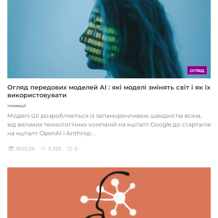
ОГЛЯД
Огляд передових моделей AI : які моделі змінять світ і як їх
використовувати
Інновації
Моделі ШІ розробляються із запаморочливою швидкістю всіма,
від великих технологічних компаній на кшталт Google до стартапів
на кшталт OpenAI і Anthrop...
18.02.25
9 325
0