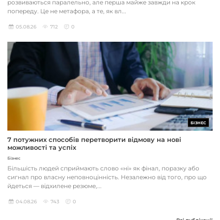
розвиваються паралельно, але перша майже завжди на крок
попереду. Це не метафора, а те, як вл...
05.08.26
712
0
БІЗНЕС
7 потужних способів перетворити відмову на нові
можливості та успіх
Бізнес
Більшість людей сприймають слово «ні» як фінал, поразку або
сигнал про власну неповноцінність. Незалежно від того, про що
йдеться — відхилене резюме,...
04.08.26
743
0