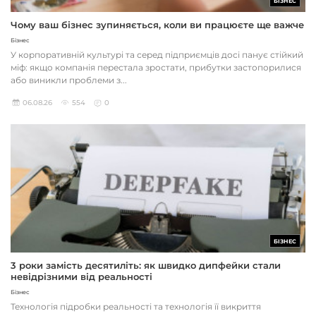
БІЗНЕС
Чому ваш бізнес зупиняється, коли ви працюєте ще важче
Бізнес
У корпоративній культурі та серед підприємців досі панує стійкий
міф: якщо компанія перестала зростати, прибутки застопорилися
або виникли проблеми з...
06.08.26
554
0
БІЗНЕС
3 роки замість десятиліть: як швидко дипфейки стали
невідрізними від реальності
Бізнес
Технологія підробки реальності та технологія її викриття