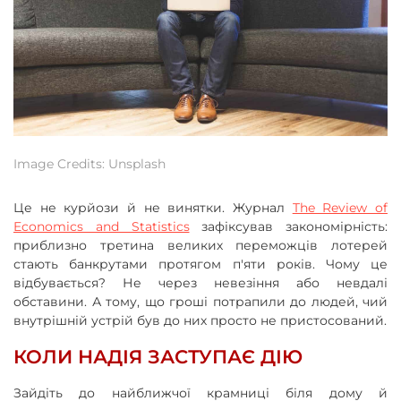
Image Credits: Unsplash
Це не курйози й не винятки. Журнал
The Review of
Economics and Statistics
зафіксував закономірність:
приблизно третина великих переможців лотерей
стають банкрутами протягом п'яти років. Чому це
відбувається? Не через невезіння або невдалі
обставини. А тому, що гроші потрапили до людей, чий
внутрішній устрій був до них просто не пристосований.
КОЛИ НАДІЯ ЗАСТУПАЄ ДІЮ
Зайдіть до найближчої крамниці біля дому й