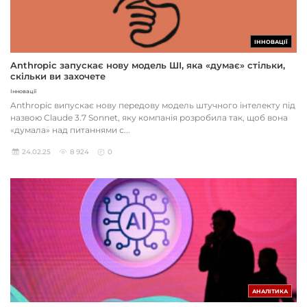
ІННОВАЦІЇ
Anthropic запускає нову модель ШІ, яка «думає» стільки,
скільки ви захочете
Інновації
Anthropic випускає нову передову модель штучного інтелекту під
назвою Claude 3.7 Sonnet, яку компанія розробила так, щоб вона
«думала» над питаннями с...
24.02.25
8 924
0
АНАЛІТИКА