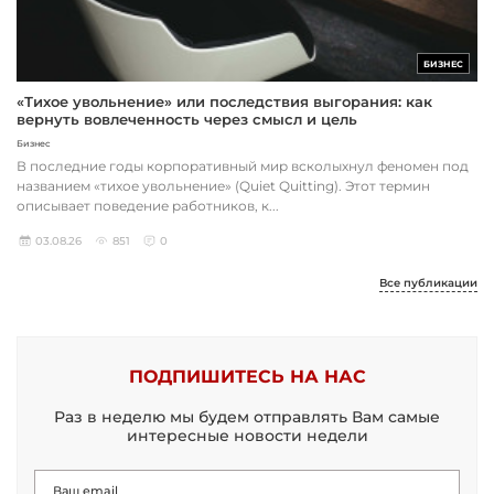
БИЗНЕС
«Тихое увольнение» или последствия выгорания: как
вернуть вовлеченность через смысл и цель
Бизнес
В последние годы корпоративный мир всколыхнул феномен под
названием «тихое увольнение» (Quiet Quitting). Этот термин
описывает поведение работников, к...
03.08.26
851
0
Все публикации
ПОДПИШИТЕСЬ НА НАС
Раз в неделю мы будем отправлять Вам самые
интересные новости недели