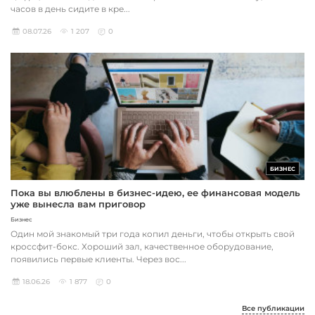
часов в день сидите в кре...
08.07.26
1 207
0
БИЗНЕС
Пока вы влюблены в бизнес-идею, ее финансовая модель
уже вынесла вам приговор
Бизнес
Один мой знакомый три года копил деньги, чтобы открыть свой
кроссфит-бокс. Хороший зал, качественное оборудование,
появились первые клиенты. Через вос...
18.06.26
1 877
0
Все публикации