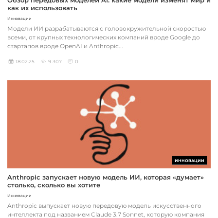
как их использовать
Инновации
Модели ИИ разрабатываются с головокружительной скоростью
всеми, от крупных технологических компаний вроде Google до
стартапов вроде OpenAI и Anthropic...
18.02.25
9 307
0
ИННОВАЦИИ
Anthropic запускает новую модель ИИ, которая «думает»
столько, сколько вы хотите
Инновации
Anthropic выпускает новую передовую модель искусственного
интеллекта под названием Claude 3.7 Sonnet, которую компания