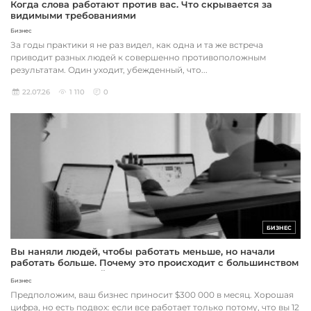
Когда слова работают против вас. Что скрывается за
видимыми требованиями
Бизнес
За годы практики я не раз видел, как одна и та же встреча
приводит разных людей к совершенно противоположным
результатам. Один уходит, убежденный, что...
22.07.26
1 110
0
БИЗНЕС
Вы наняли людей, чтобы работать меньше, но начали
работать больше. Почему это происходит с большинством
предпринимателей
Бизнес
Предположим, ваш бизнес приносит $300 000 в месяц. Хорошая
цифра, но есть подвох: если все работает только потому, что вы 12