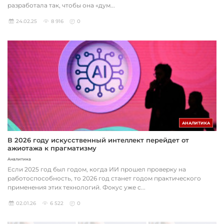
разработала так, чтобы она «дум...
24.02.25
8 916
0
АНАЛИТИКА
В 2026 году искусственный интеллект перейдет от
ажиотажа к прагматизму
Аналитика
Если 2025 год был годом, когда ИИ прошел проверку на
работоспособность, то 2026 год станет годом практического
применения этих технологий. Фокус уже с...
02.01.26
6 522
0