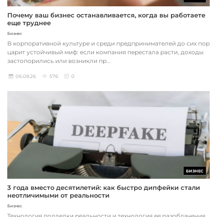
Почему ваш бизнес останавливается, когда вы работаете
еще труднее
Бизнес
В корпоративной культуре и среди предпринимателей до сих пор
царит устойчивый миф: если компания перестала расти, доходы
застопорились или возникли пр...
06.08.26
576
0
БИЗНЕС
3 года вместо десятилетий: как быстро дипфейки стали
неотличимыми от реальности
Бизнес
Технология подделки реальности и технология ее разоблачения