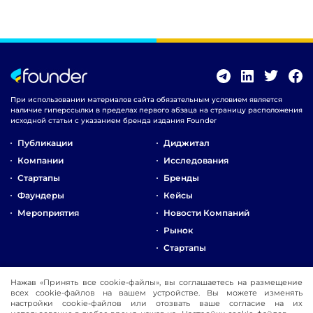
При использовании материалов сайта обязательным условием является
наличие гиперссылки в пределах первого абзаца на страницу расположения
исходной статьи с указанием бренда издания Founder
Публикации
Диджитал
Компании
Исследования
Стартапы
Бренды
Фаундеры
Кейсы
Мероприятия
Новости Компаний
Рынок
Стартапы
О Компании
Нажав «Принять все cookie-файлы», вы соглашаетесь на размещение
всех cookie-файлов на вашем устройстве. Вы можете изменять
Реклама
настройки cookie-файлов или отозвать ваше согласие на их
Контакты