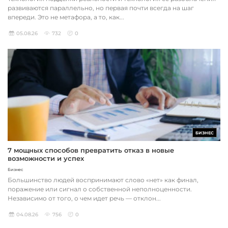
развиваются параллельно, но первая почти всегда на шаг
впереди. Это не метафора, а то, как...
05.08.26
732
0
БИЗНЕС
7 мощных способов превратить отказ в новые
возможности и успех
Бизнес
Большинство людей воспринимают слово «нет» как финал,
поражение или сигнал о собственной неполноценности.
Независимо от того, о чем идет речь — отклон...
04.08.26
756
0