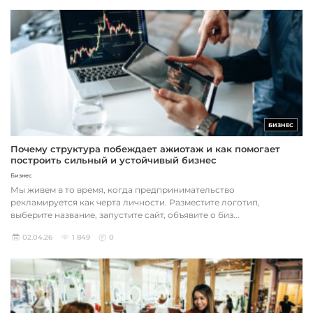
БИЗНЕС
Почему структура побеждает ажиотаж и как помогает
построить сильный и устойчивый бизнес
Бизнес
Мы живем в то время, когда предпринимательство
рекламируется как черта личности. Разместите логотип,
выберите название, запустите сайт, объявите о биз...
02.04.26
1 849
0