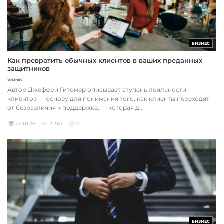
БИЗНЕС
Как превратить обычных клиентов в ваших преданных
защитников
Бизнес
Автор Джеффри Гитомер описывает ступень лояльности
клиентов — основу для понимания того, как клиенты переходят
от безразличия к поддержке, — которая д...
22.01.26
2 367
0
БИЗНЕС