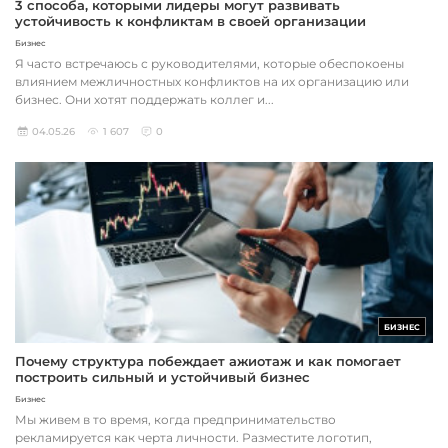
3 способа, которыми лидеры могут развивать
устойчивость к конфликтам в своей организации
Бизнес
Я часто встречаюсь с руководителями, которые обеспокоены
влиянием межличностных конфликтов на их организацию или
бизнес. Они хотят поддержать коллег и...
04.05.26
1 607
0
БИЗНЕС
Почему структура побеждает ажиотаж и как помогает
построить сильный и устойчивый бизнес
Бизнес
Мы живем в то время, когда предпринимательство
рекламируется как черта личности. Разместите логотип,