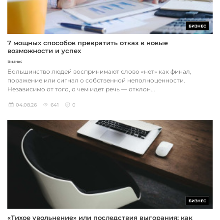
БИЗНЕС
7 мощных способов превратить отказ в новые
возможности и успех
Бизнес
Большинство людей воспринимают слово «нет» как финал,
поражение или сигнал о собственной неполноценности.
Независимо от того, о чем идет речь — отклон...
04.08.26
641
0
БИЗНЕС
«Тихое увольнение» или последствия выгорания: как