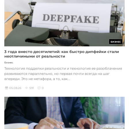
БИЗНЕС
3 года вместо десятилетий: как быстро дипфейки стали
неотличимыми от реальности
Бизнес
Технология подделки реальности и технология ее разоблачения
развиваются параллельно, но первая почти всегда на шаг
впереди. Это не метафора, а то, как...
05.08.26
591
0