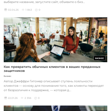
выберите название, запустите сайт, объявите о биз...
02.04.26
1 843
0
БИЗНЕС
Как превратить обычных клиентов в ваших преданных
защитников
Бизнес
Автор Джеффри Гитомер описывает ступень лояльности
клиентов — основу для понимания того, как клиенты переходят
от безразличия к поддержке, — которая д...
22.01.26
2 356
0