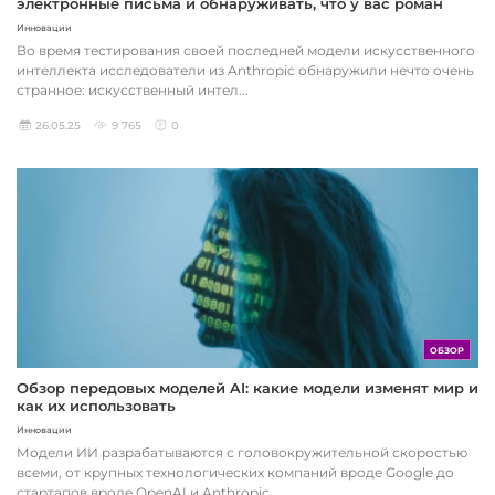
электронные письма и обнаруживать, что у вас роман
Инновации
Во время тестирования своей последней модели искусственного
интеллекта исследователи из Anthropic обнаружили нечто очень
странное: искусственный интел...
26.05.25
9 765
0
ОБЗОР
Обзор передовых моделей AI: какие модели изменят мир и
как их использовать
Инновации
Модели ИИ разрабатываются с головокружительной скоростью
всеми, от крупных технологических компаний вроде Google до
стартапов вроде OpenAI и Anthropic...