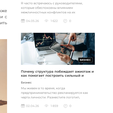
Я часто встречаюсь с руководителями,
которые обеспокоены влиянием
кже
межличностных конфликтов на их
и с
организацию или бизнес. Они хотят
04.05.26
1 622
0
поддержать коллег и...
ить
БИЗНЕС
Почему структура побеждает ажиотаж и
как помогает построить сильный и
устойчивый бизнес
Бизнес
Мы живем в то время, когда
предпринимательство рекламируется как
черта личности. Разместите логотип,
выберите название, запустите сайт, объявите
02.04.26
1 859
0
о биз...