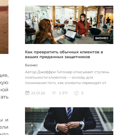
БИЗНЕС
Как превратить обычных клиентов в
ваших преданных защитников
Бизнес
Автор Джеффри Гитомер описывает ступень
ие,
лояльности клиентов — основу для
кую
понимания того, как клиенты переходят от
безразличия к поддержке, — которая д...
тной
22.01.26
2 371
0
тать
ы и
ели
 что