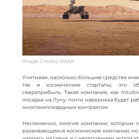
Image Credits: NASA
Учитывая, насколько большие средства ин
так и космические стартапы, это объ
сверхприбыль. Такая компания, как Intuit
посадки на Луну, почти наверняка будет рабо
многомиллиардным контрактом.
Несомненно, многие компании, которым 
развивающиеся космические компании, но 
надпись на стене и с нетерпением ждали эт