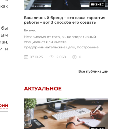
БИЗНЕС
как
Ваш личный бренд – это ваша гарантия
работы – вот 3 способа его создать
о бы
Бизнес
бым
Независимо от того, вы корпоративный
лан,
специалист или имеете
предпринимательские цели, построение
и и
собственного личного бренда важно.
07.10.25
2 068
0
Почему? Это ваше за...
Все публикации
АКТУАЛЬНОЕ
рий