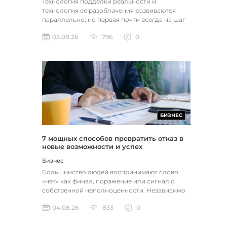
Технология подделки реальности и
технология ее разоблачения развиваются
параллельно, но первая почти всегда на шаг
впереди. Это не метафора, а то, как...
05.08.26
796
0
БИЗНЕС
7 мощных способов превратить отказ в
новые возможности и успех
Бизнес
Большинство людей воспринимают слово
«нет» как финал, поражение или сигнал о
собственной неполноценности. Независимо
от того, о чем идет речь — отклон...
04.08.26
833
0