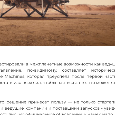
вестировали в межпланетные возможности как ведущ
явление, по-видимому, составляет историчес
ive Machines, которая преуспела после первой час
тать изо всех сил, чтобы взяться за то, что может с
это решение принесет пользу
—
не только стартап
и ведущие компании и поставщики запусков - увид
ого дня. Но официальное объявление и намек на то,