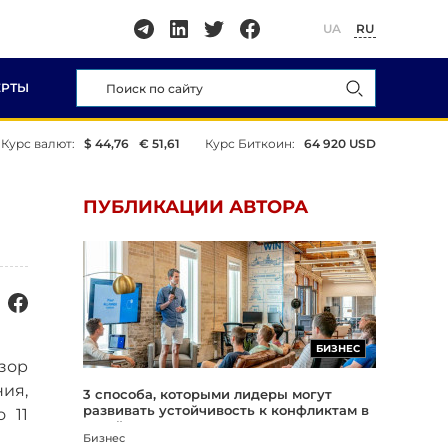
UA
RU
ЕРТЫ
Курс валют:
$ 44,76
€ 51,61
Курс Биткоин:
64 920 USD
ПУБЛИКАЦИИ АВТОРА
БИЗНЕС
зор
ия,
3 способа, которыми лидеры могут
развивать устойчивость к конфликтам в
 11
своей организации
Бизнес