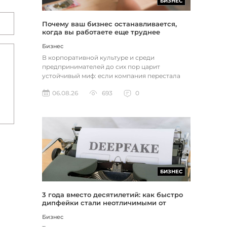
БИЗНЕС
Почему ваш бизнес останавливается,
когда вы работаете еще труднее
Бизнес
В корпоративной культуре и среди
предпринимателей до сих пор царит
устойчивый миф: если компания перестала
расти, доходы застопорились или возникли
06.08.26
693
0
пр...
БИЗНЕС
3 года вместо десятилетий: как быстро
дипфейки стали неотличимыми от
реальности
Бизнес